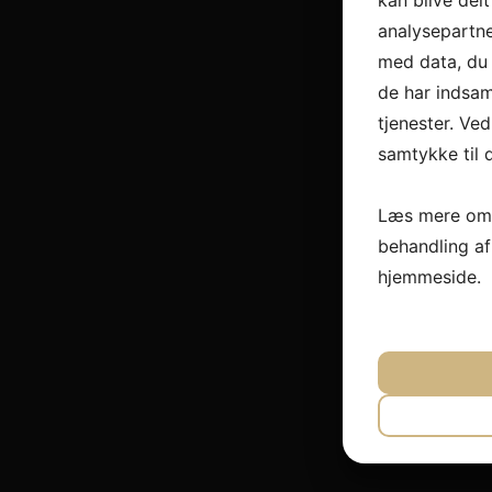
kan blive del
analysepartn
med data, du 
de har indsam
tjenester. Ved
samtykke til 
Læs mere om 
behandling a
hjemmeside.
JA
N
NØDVEND
JA
N
MARKET