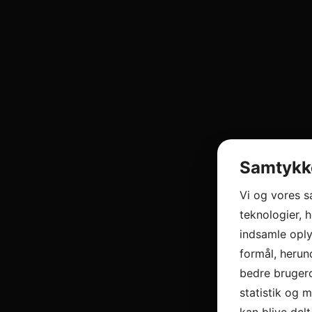
Samtykke
Vi og vores 
teknologier, h
indsamle oply
formål, herun
bedre brugero
statistik og 