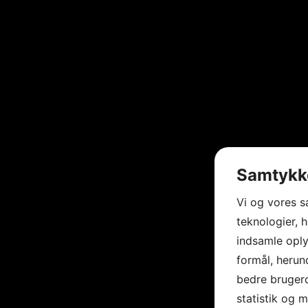
Samtykke
Vi og vores 
teknologier, h
indsamle oply
formål, herun
bedre brugero
statistik og 