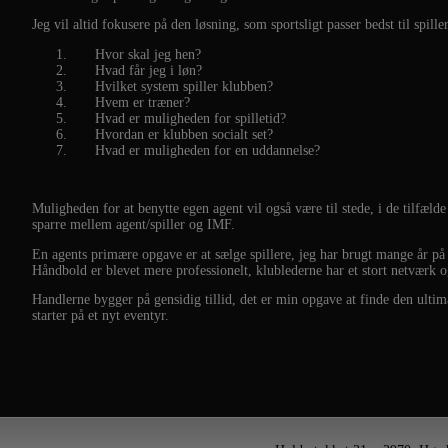
Jeg vil altid fokusere på den løsning, som sportsligt passer bedst til spille
1.
Hvor skal jeg hen?
2.
Hvad får jeg i løn?
3.
Hvilket system spiller klubben?
4.
Hvem er træner?
5.
Hvad er muligheden for spilletid?
6.
Hvordan er klubben socialt set?
7.
Hvad er muligheden for en uddannelse?
Muligheden for at benytte egen agent vil også være til stede, i de tilfælde
sparre mellem agent/spiller og IMF.
En agents primære opgave er at sælge spillere, jeg har brugt mange år på
Håndbold er blevet mere professionelt, klublederne har et stort netværk og
Handlerne bygger på gensidig tillid, det er min opgave at finde den ultimat
starter på et nyt eventyr.