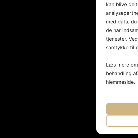
kan blive del
analysepartn
med data, du 
de har indsam
tjenester. Ved
samtykke til 
Læs mere om 
behandling a
hjemmeside.
JA
N
NØDVEND
JA
N