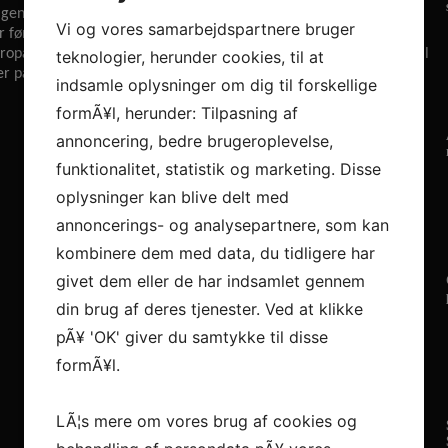
agende sæson for BSV, og har god del af æren for den stigende
Vi og vores samarbejdspartnere bruger
ørt holdet i finalen. Efter forlængelsen i foråret var målet at
uropa. Begge ting er lykkedes tidligere end forventet og herfra skal
teknologier, herunder cookies, til at
 der på bedste vis godkender hverdagens hårde slid.
indsamle oplysninger om dig til forskellige
formÃ¥l, herunder: Tilpasning af
annoncering, bedre brugeroplevelse,
funktionalitet, statistik og marketing. Disse
oplysninger kan blive delt med
annoncerings- og analysepartnere, som kan
kombinere dem med data, du tidligere har
givet dem eller de har indsamlet gennem
din brug af deres tjenester. Ved at klikke
pÃ¥ 'OK' giver du samtykke til disse
formÃ¥l.
LÃ¦s mere om vores brug af cookies og