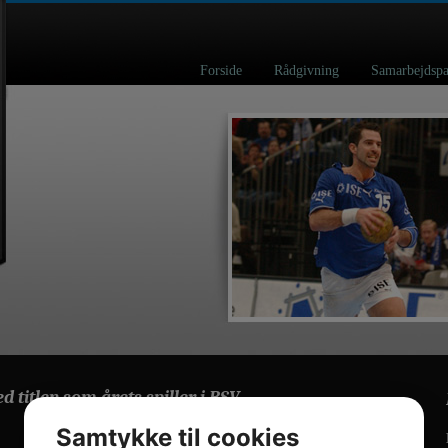
Forside
Rådgivning
Samarbejd
d titlen som årets spiller i BSV.
Samtykke til cookies