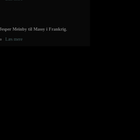
Jesper Meinby til Massy i Frankrig.
Læs mere
Chris Jørgensen forlænger 2 år med
Aalborg.
Læs mere
Marcus Mørk til Cavigal Nice handball.
Læs mere