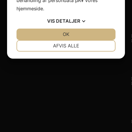
behandling af persondata pÃ¥ vores
hjemmeside.
VIS
DETALJER
JA
NEJ
OK
JA
NEJ
NÃ¸DVENDIGE
PRÃ¦FERENCER
AFVIS ALLE
JA
NEJ
JA
NEJ
MARKETING
STATISTIK