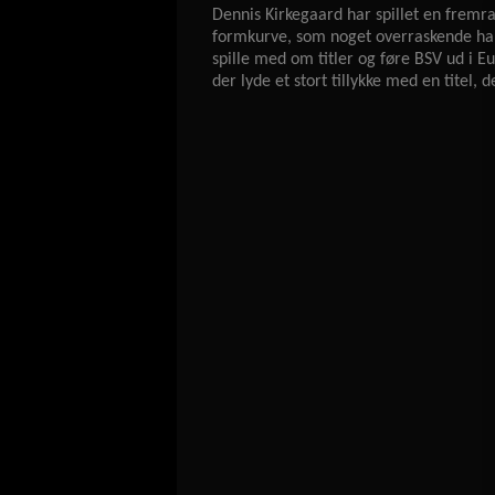
Dennis Kirkegaard har spillet en fremr
formkurve, som noget overraskende har f
spille med om titler og føre BSV ud i E
der lyde et stort tillykke med en titel,