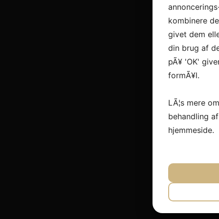
annoncerings
kombinere dem
givet dem ell
din brug af de
pÃ¥ 'OK' give
formÃ¥l.
LÃ¦s mere om
behandling a
hjemmeside.
JA
N
NÃ¸DVEN
JA
N