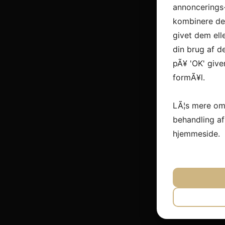
annoncerings
kombinere dem
givet dem ell
din brug af de
pÃ¥ 'OK' give
formÃ¥l.
LÃ¦s mere om
behandling a
hjemmeside.
JA
N
NÃ¸DVEN
JA
N