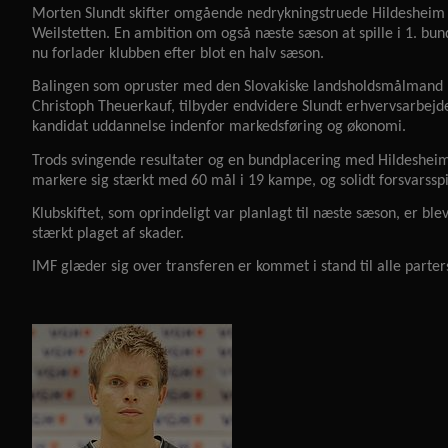
Morten Slundt skifter omgående nedrykningstruede Hildesheim u
Weilstetten. En ambition om også næste sæson at spille i 1. bunde
nu forlader klubben efter blot en halv sæson.
Balingen som opruster med den Slovakiske landsholdsmålmand M
Christoph Theuerkauf, tilbyder endvidere Slundt erhvervsarbejde
kandidat uddannelse indenfor markedsføring og økonomi.
Trods svingende resultater og en bundplacering med Hildesheim, 
markere sig stærkt med 60 mål i 19 kampe, og solidt forsvarsspi
Klubskiftet, som oprindeligt var planlagt til næste sæson, er blev
stærkt plaget af skader.
IMF glæder sig over transferen er kommet i stand til alle parters 