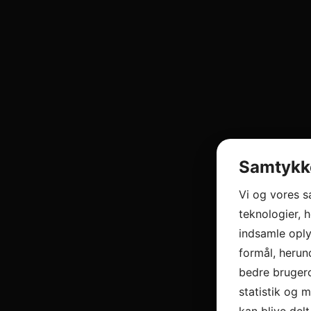
Samtykke
Vi og vores 
teknologier, h
indsamle oply
formål, herun
bedre brugero
statistik og 