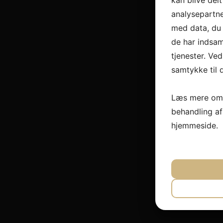
kan blive del
analysepartn
med data, du 
de har indsam
tjenester. Ved
samtykke til 
Læs mere om 
behandling a
hjemmeside.
JA
N
NØDVEND
JA
N
MARKET