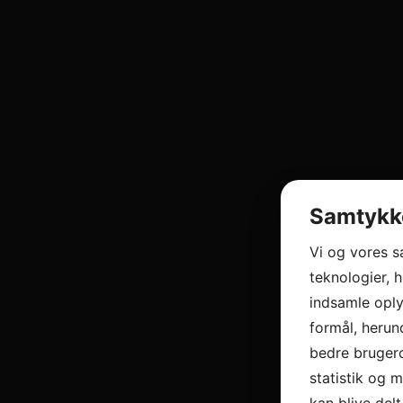
Samtykke
Vi og vores 
teknologier, h
indsamle oply
formål, herun
bedre brugero
statistik og 