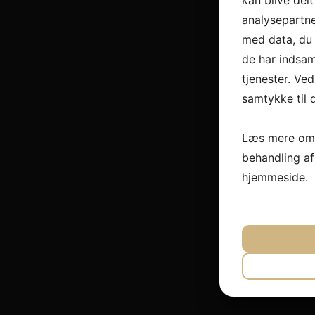
kan blive del
analysepartn
med data, du 
de har indsam
tjenester. Ved
samtykke til 
Læs mere om 
behandling a
hjemmeside.
JA
N
NØDVEND
JA
N
MARKET