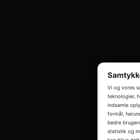
Samtykke
Vi og vores 
teknologier, h
indsamle oply
formål, herun
bedre brugero
statistik og 