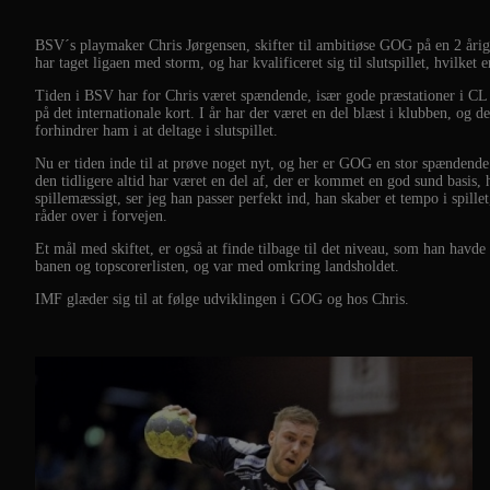
BSV´s playmaker Chris Jørgensen, skifter til ambitiøse GOG på en 2 årig 
har taget ligaen med storm, og har kvalificeret sig til slutspillet, hvilket 
Tiden i BSV har for Chris været spændende, især gode præstationer i CL
på det internationale kort. I år har der været en del blæst i klubben, og
forhindrer ham i at deltage i slutspillet.
Nu er tiden inde til at prøve noget nyt, og her er GOG en stor spænden
den tidligere altid har været en del af, der er kommet en god sund basis,
spillemæssigt, ser jeg han passer perfekt ind, han skaber et tempo i spill
råder over i forvejen.
Et mål med skiftet, er også at finde tilbage til det niveau, som han hav
banen og topscorerlisten, og var med omkring landsholdet.
IMF glæder sig til at følge udviklingen i GOG og hos Chris.