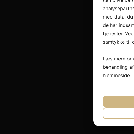
kan blive del
analysepartn
med data, du 
de har indsam
tjenester. Ved
samtykke til 
Læs mere om 
behandling a
hjemmeside.
JA
N
NØDVEND
JA
N
MARKET