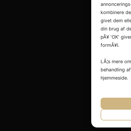
annoncerings
kombinere dem
givet dem ell
din brug af de
pÃ¥ 'OK' give
formÃ¥l.
LÃ¦s mere om
behandling a
hjemmeside.
JA
N
NÃ¸DVEN
JA
N