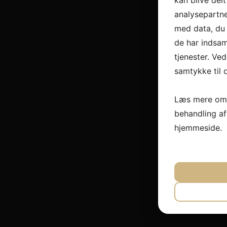
kan blive del
analysepartn
med data, du 
de har indsam
tjenester. Ved
samtykke til 
Læs mere om 
behandling a
hjemmeside.
JA
N
NØDVEND
JA
N
MARKET