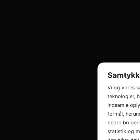
Samtykke
Vi og vores 
teknologier, h
indsamle oply
formål, herun
bedre brugero
statistik og 