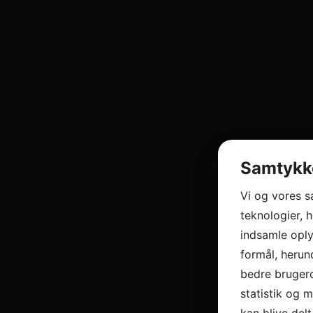
Samtykke
Vi og vores 
teknologier, h
indsamle oply
formål, herun
bedre brugero
statistik og 