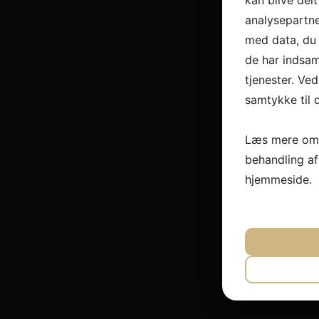
kan blive del
analysepartn
med data, du 
de har indsam
tjenester. Ved
samtykke til 
Læs mere om 
behandling a
hjemmeside.
JA
N
NØDVEND
JA
N
MARKET