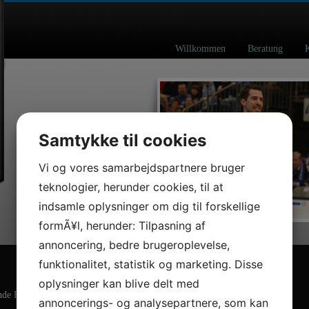
Willkommen
Beratung
Samtykke til cookies
Vi og vores samarbejdspartnere bruger
teknologier, herunder cookies, til at
indsamle oplysninger om dig til forskellige
formÃ¥l, herunder: Tilpasning af
annoncering, bedre brugeroplevelse,
funktionalitet, statistik og marketing. Disse
oplysninger kan blive delt med
ende Formular nutzen und ich werde mir bald wieder melden.
annoncerings- og analysepartnere, som kan