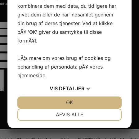
anrufen.
kombinere dem med data, du tidligere har
givet dem eller de har indsamlet gennem
din brug af deres tjenester. Ved at klikke
pÃ¥ 'OK' giver du samtykke til disse
formÃ¥l.
LÃ¦s mere om vores brug af cookies og
behandling af persondata pÃ¥ vores
hjemmeside.
VIS
DETALJER
JA
NEJ
OK
JA
NEJ
NÃ¸DVENDIGE
PRÃ¦FERENCER
AFVIS ALLE
JA
NEJ
JA
NEJ
MARKETING
STATISTIK