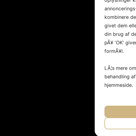
oplysninger k
annoncerings
kombinere dem
givet dem ell
din brug af de
pÃ¥ 'OK' give
formÃ¥l.
LÃ¦s mere om
behandling a
hjemmeside.
JA
N
NÃ¸DVEN
JA
N