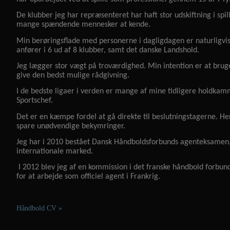
De klubber jeg har repræsenteret har haft stor udskiftning i spil
mange spændende mennesker at kende.
Min berøringsflade med personerne i dagligdagen er naturligvis
anfører i 6 ud af 8 klubber, samt det danske Landshold.
Jeg lægger stor vægt på troværdighed. Min intention er at bruge
give den bedst mulige rådgivning.
I de bedste ligaer i verden er mange af mine tidligere holdka
Sportschef.
Det er en kæmpe fordel at gå direkte til beslutningstagerne. Her
spare unødvendige bekymringer.
Jeg har i 2010 bestået Dansk Håndboldsforbunds agenteksamen, s
internationale marked.
I 2012 blev jeg af en kommission i det franske håndbold forbund 
for at arbejde som officiel agent i Frankrig.
Håndbold CV »