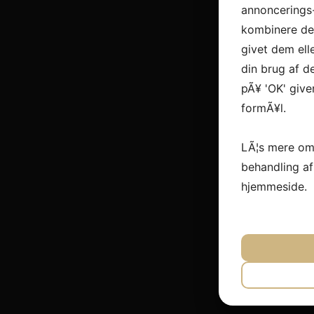
annoncerings
kombinere dem
givet dem ell
din brug af de
pÃ¥ 'OK' give
formÃ¥l.
LÃ¦s mere om
behandling a
hjemmeside.
JA
N
NÃ¸DVEN
JA
N