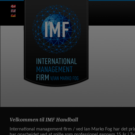
Velkommen til IMF Handball
International management firm / ved Ian Marko Fog har det pr
har oparbejdet ved at spille som professionel gennem 15 år i T