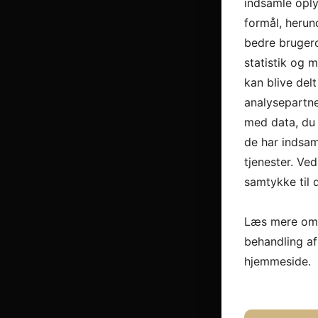
indsamle oply
formål, herun
bedre brugero
statistik og 
kan blive del
analysepartn
med data, du 
de har indsam
tjenester. Ved
samtykke til 
Læs mere om 
behandling a
hjemmeside.