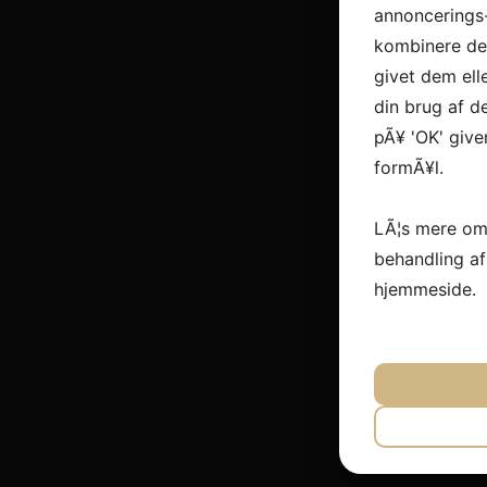
annoncerings
kombinere dem
givet dem ell
din brug af de
pÃ¥ 'OK' give
formÃ¥l.
LÃ¦s mere om
behandling a
hjemmeside.
JA
N
NÃ¸DVEN
JA
N