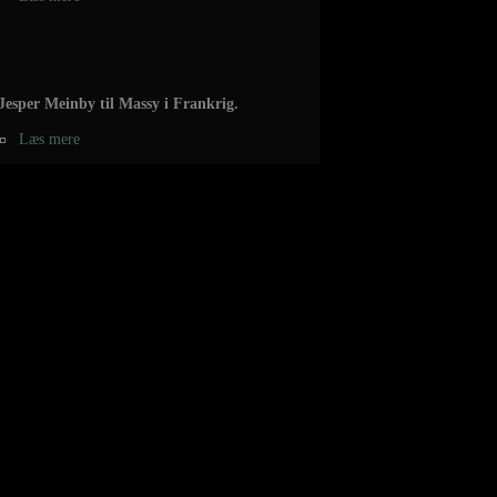
Jesper Meinby til Massy i Frankrig.
Læs mere
Chris Jørgensen forlænger 2 år med
Aalborg.
Læs mere
Marcus Mørk til Cavigal Nice handball.
Læs mere