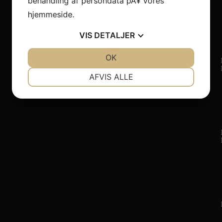
behandling af persondata pÃ¥ vores
hjemmeside.
VIS
DETALJER
JA
NEJ
OK
JA
NEJ
NÃ¸DVENDIGE
PRÃ¦FERENCER
AFVIS ALLE
JA
NEJ
JA
NEJ
MARKETING
STATISTIK