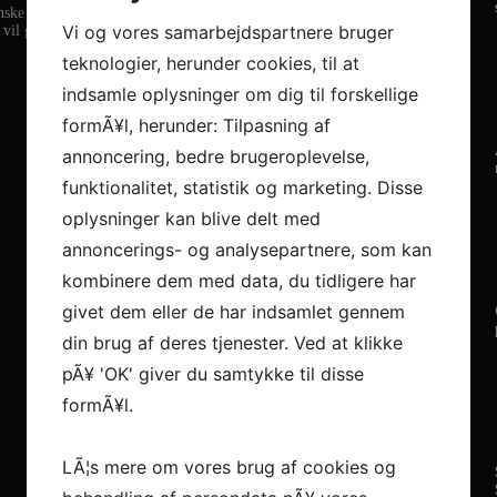
ske liga i håndbold, Asobal, der jagter en ny hovedsponsor.
Vi og vores samarbejdspartnere bruger
, vil give en fremragende branding, og man får grundet indeværende krise
teknologier, herunder cookies, til at
indsamle oplysninger om dig til forskellige
formÃ¥l, herunder: Tilpasning af
annoncering, bedre brugeroplevelse,
funktionalitet, statistik og marketing. Disse
oplysninger kan blive delt med
annoncerings- og analysepartnere, som kan
kombinere dem med data, du tidligere har
givet dem eller de har indsamlet gennem
din brug af deres tjenester. Ved at klikke
pÃ¥ 'OK' giver du samtykke til disse
formÃ¥l.
LÃ¦s mere om vores brug af cookies og