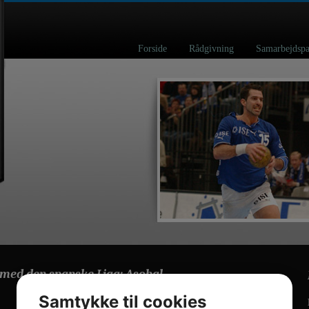
Forside
Rådgivning
Samarbejd
med den spanske Liga; Asobal.
Samtykke til cookies