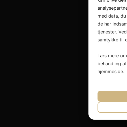
kan blive del
analysepartn
med data, du 
de har indsam
tjenester. Ved
samtykke til 
Læs mere om 
behandling a
hjemmeside.
JA
N
NØDVEND
JA
N
MARKET