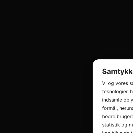
Samtykke
Vi og vores 
teknologier, h
indsamle oply
formål, herun
bedre brugero
statistik og 