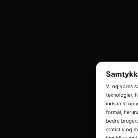
Samtykke
Vi og vores 
teknologier, h
indsamle oply
formål, herun
bedre brugero
statistik og 