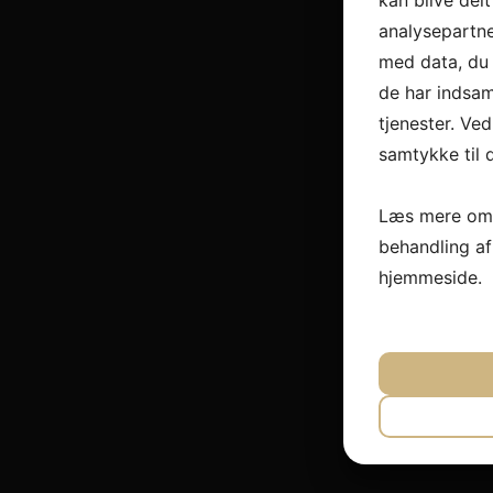
kan blive del
analysepartn
med data, du 
de har indsam
tjenester. Ved
samtykke til 
Læs mere om 
behandling a
hjemmeside.
JA
N
NØDVEND
JA
N
MARKET