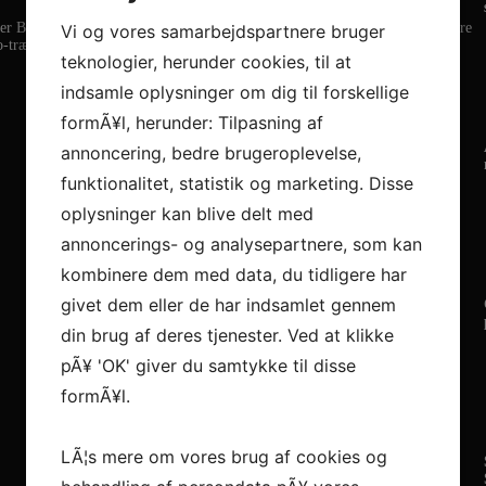
r Bertelsen, Einar Ingi Hrafnsson til Nordhorn, hvor min gode ven tidligere
Vi og vores samarbejdspartnere bruger
-træner.
teknologier, herunder cookies, til at
indsamle oplysninger om dig til forskellige
formÃ¥l, herunder: Tilpasning af
annoncering, bedre brugeroplevelse,
funktionalitet, statistik og marketing. Disse
oplysninger kan blive delt med
annoncerings- og analysepartnere, som kan
kombinere dem med data, du tidligere har
givet dem eller de har indsamlet gennem
din brug af deres tjenester. Ved at klikke
pÃ¥ 'OK' giver du samtykke til disse
formÃ¥l.
LÃ¦s mere om vores brug af cookies og