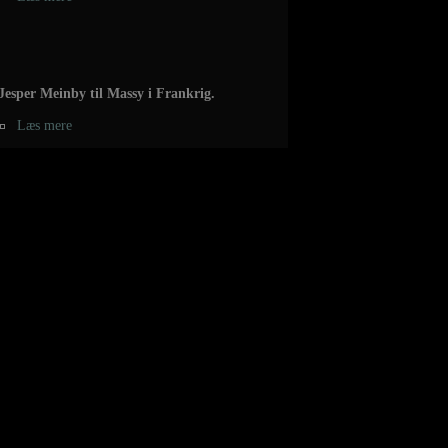
Jesper Meinby til Massy i Frankrig.
Læs mere
Chris Jørgensen forlænger 2 år med
Aalborg.
Læs mere
Marcus Mørk til Cavigal Nice handball.
Læs mere