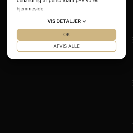
behandling af persondata pÃ¥ vores
hjemmeside.
VIS
DETALJER
JA
NEJ
OK
JA
NEJ
NÃ¸DVENDIGE
PRÃ¦FERENCER
AFVIS ALLE
JA
NEJ
JA
NEJ
MARKETING
STATISTIK