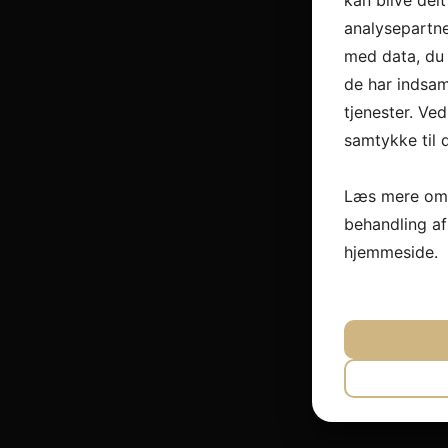
kan blive del
analysepartn
med data, du 
de har indsam
tjenester. Ved
samtykke til 
Læs mere om 
behandling a
hjemmeside.
JA
N
NØDVEND
JA
N
MARKET