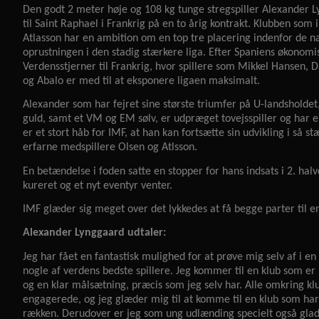
Den godt 2 meter høje og 108 kg tunge stregspiller Alexander L
til Saint Raphael i Frankrig på en to årig kontrakt. Klubben som
Atlasson har en ambition om en top tre placering indenfor de næ
oprustningen i den stadig stærkere liga. Efter Spaniens økonomis
Verdensstjerner til Frankrig, hvor spillere som Mikkel Hansen, D
og Abalo er med til at eksponere ligaen maksimalt.
Alexander som har fejret sine største triumfer på U-landsholde
guld, samt et VM og EM sølv, er udpræget tovejsspiller og har e
er et stort håb for IMF, at han kan fortsætte sin udvikling i så s
erfarne medspillere Olsen og Atlsson.
En betændelse i foden satte en stopper for hans indsats i 2. ha
kureret og et nyt eventyr venter.
IMF glæder sig meget over det lykkedes at få begge parter til e
Alexander Lynggaard udtaler:
Jeg har fået en fantastisk mulighed for at prøve mig selv af i en
nogle af verdens bedste spillere. Jeg kommer til en klub som er
og en klar målsætning, præcis som jeg selv har. Alle omkring k
engagerede, og jeg glæder mig til at komme til en klub som har
rækken. Derudover er jeg som ung udlænding specielt også glad