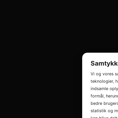
Samtykke
Vi og vores 
teknologier, h
indsamle oply
formål, herun
bedre brugero
statistik og 