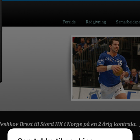
Forside
Rådgivning
Samarbejd
shkov Brest til Stord HK i Norge på en 2 årig kontrakt.