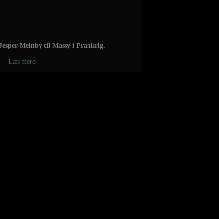
Jesper Meinby til Massy i Frankrig.
Læs mere
Chris Jørgensen forlænger 2 år med
Aalborg.
Læs mere
Marcus Mørk til Cavigal Nice handball.
Læs mere