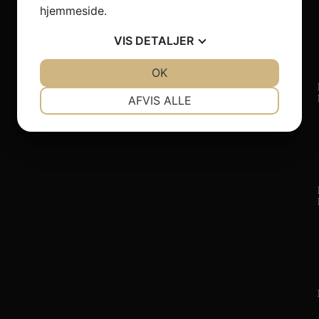
hjemmeside.
VIS
DETALJER
JA
NEJ
OK
JA
NEJ
NØDVENDIGE
PRÆFERENCER
AFVIS ALLE
JA
NEJ
JA
NEJ
MARKETING
STATISTIK