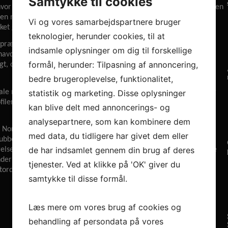
Samtykke til cookies
 hvor klubben blandt andet vandt grundspillet i SEHA League, har den
sen nu valgt at prioritere familien. Afstanden mellem ham og sin
Vi og vores samarbejdspartnere bruger
ilket gjorde han trak en option på et år mere i Meshkov Brest.
teknologier, herunder cookies, til at
præsenterede et flot skræddersyet familie tilbud, hvor der var
indsamle oplysninger om dig til forskellige
 havde en interessant strategi om at hente en stor profil, som
formål, herunder: Tilpasning af annoncering,
igt, og som kunne være et forbillede rent professionelt for deres
bedre brugeroplevelse, funktionalitet,
nale mesterskaber i Polen og Danmark på sit cv, 22 landskampe og
statistik og marketing. Disse oplysninger
iler er grundlaget for at stabilisere sig i den bedste norske liga
kan blive delt med annoncerings- og
analysepartnere, som kan kombinere dem
Norge med i vores planer for Henriks fremtid. Men vi blev først
med data, du tidligere har givet dem eller
klubben Mikael Søgaard, der præsenterede ideen. På mødet med
de har indsamlet gennem din brug af deres
relsesmedlem Jan Kåre Pedersen, oplevede vi en professionalisme
nder med langt større klubber. Deres determination i
tjenester. Ved at klikke på 'OK' giver du
ord HK var det rigtige for Henrik og hans familie.
samtykke til disse formål.
Læs mere om vores brug af cookies og
behandling af persondata på vores