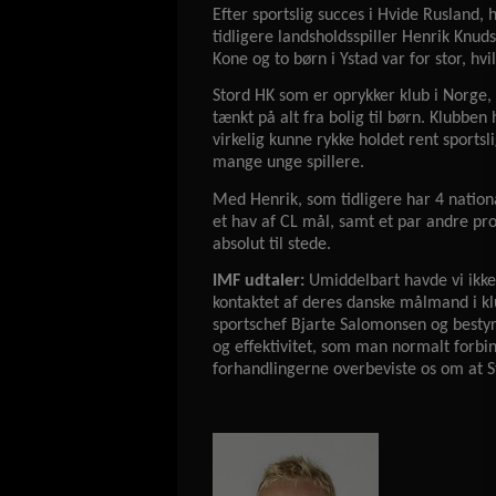
Efter sportslig succes i Hvide Rusland,
tidligere landsholdsspiller Henrik Knud
Kone og to børn i Ystad var for stor, hv
Stord HK som er oprykker klub i Norge, 
tænkt på alt fra bolig til børn. Klubben
virkelig kunne rykke holdet rent sportsl
mange unge spillere.
Med Henrik, som tidligere har 4 natio
et hav af CL mål, samt et par andre prof
absolut til stede.
IMF udtaler:
Umiddelbart havde vi ikke 
kontaktet af deres danske målmand i 
sportschef Bjarte Salomonsen og besty
og effektivitet, som man normalt forbi
forhandlingerne overbeviste os om at St