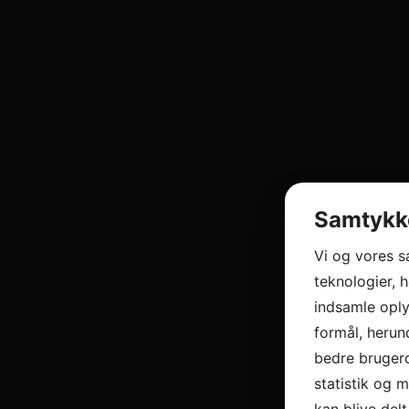
Samtykke
Vi og vores 
teknologier, h
indsamle oply
formål, herun
bedre brugero
statistik og 