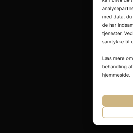
kan blive del
analysepartn
med data, du 
de har indsam
tjenester. Ved
samtykke til 
Læs mere om 
behandling a
hjemmeside.
JA
N
NØDVEND
JA
N
MARKET