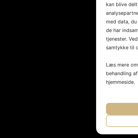
kan blive del
analysepartn
med data, du 
de har indsam
tjenester. Ved
samtykke til 
Læs mere om 
behandling a
hjemmeside.
JA
N
NØDVEND
JA
N